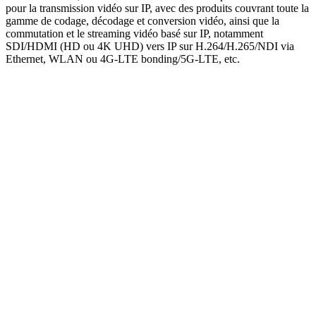
pour la transmission vidéo sur IP, avec des produits couvrant toute la
gamme de codage, décodage et conversion vidéo, ainsi que la
commutation et le streaming vidéo basé sur IP, notamment
SDI/HDMI (HD ou 4K UHD) vers IP sur H.264/H.265/NDI via
Ethernet, WLAN ou 4G-LTE bonding/5G-LTE, etc.
Découvrir tous les produits Kiloview »