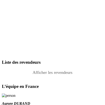
Liste des revendeurs
Afficher les revendeurs
France
L’équipe en France
3S Electronique
Aurore DURAND