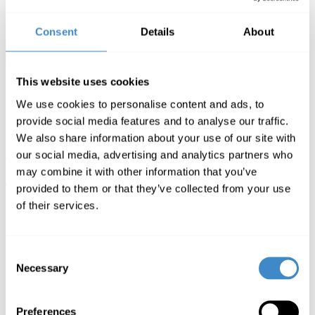
Consent
Details
About
This website uses cookies
N60
We use cookies to personalise content and ads, to
Encodeur/décodeur 4K HDMI / NDI
provide social media features and to analyse our traffic.
We also share information about your use of our site with
Le meilleur convertisseur bidirectionnel
our social media, advertising and analytics partners who
4K HDMI / NDI.
may combine it with other information that you’ve
Jetzt kaufen »
provided to them or that they’ve collected from your use
of their services.
Consent
Necessary
Selection
Preferences