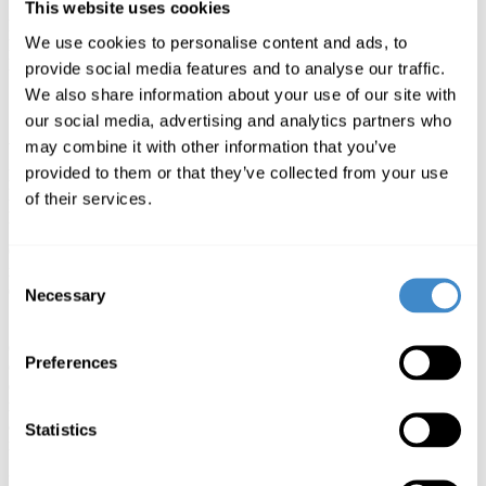
This website uses cookies
Directeur de publication : Johannes Borm, ComLine Marketing
We use cookies to personalise content and ads, to
Leiter
Rédaction : ComLine Marketing
provide social media features and to analyse our traffic.
We also share information about your use of our site with
our social media, advertising and analytics partners who
Avertissement
may combine it with other information that you’ve
provided to them or that they’ve collected from your use
Nous nous donnons du mal concernant le contenu de notre page.
Malgré un soigneux traitement une responsabilité de notre part ne
of their services.
peut être assurée.
Comme fournisseurs de services et selon le § 7, alinéa 1 du TMG,
nous sommes responsables de notre propre contenu sur ces pages, et
Consent
ce, conformément à la loi générale.
Necessary
Selection
Selon §§ 8 à 10 du TMG nous, cependant, ne sommes pas obligés
comme fournisseurs de services de surveiller des informations
Preferences
communiquées ou des informations inconnues enregistrées. Au cas
où des contenus passibles de contravention seraient à trouver dans
notre site, nous enlèverons lesdits contenus au plus vite. Nous
accepterons toute responsabilité à ce sujet seulement après avoir été
Statistics
notifié du risque d´une contravention éventuelle.
Notre offre contient des liens conduisant vers des sites web de tiers