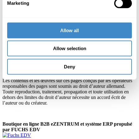
Marketing
qui ne sont pas soumis à notre influence.
Concernant le contenu des sites liés, le fournisseur ou l’opérateur
des sites liés est seul responsable dudit contenu. Nous ne sommes
responsables de l’exactitude des informations inscrites dans les sites
web étrangers liés avec notre site.
Allow all
Nous avons contrôlé les sites mis en lien pendant le référencement
concernant des violations éventuelles du droit et n’avons émis
aucune réclamation.
Allow selection
Au cas où des contenus passibles de contravention nous serons
notifiés, nous nous engageons à enlever les liens de ce genre au plus
Deny
tôt.
Les contenus et les œuvres sur ces pages conçus par les opérateurs
responsables des pages sont soumis au droit d’auteur allemand.
Toute reproduction, traitement, propagation et toute utilisation en
dehors des limites du droit d’auteur nécessite un accord écrit de
l’auteur ou du créateur.
Boutique en ligne B2B eZENTRUM et système ERP propulsé
par FUCHS EDV