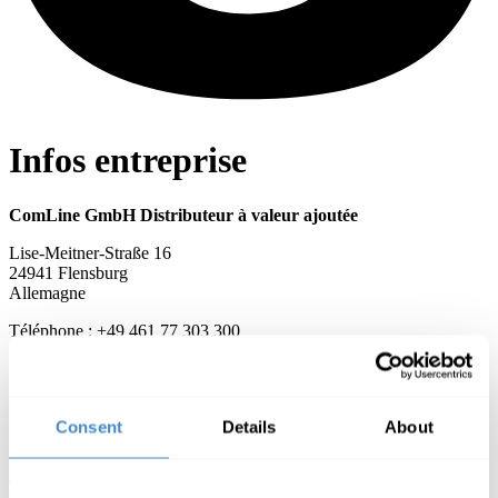
Infos entreprise
ComLine GmbH Distributeur à valeur ajoutée
Lise-Meitner-Straße 16
24941 Flensburg
Allemagne
Téléphone : +49 461 77 303 300
Fax : +49 461 77 303 390
E-Mail :
info@comline-shop.de
Direction générale : Richard Gäbel
Consent
Details
About
Entreprise Enregistrée à : Amtsgericht Flensburg
Immatriculation : HRB 9025 FL
TVA Intracommunautaire : DE 815306628