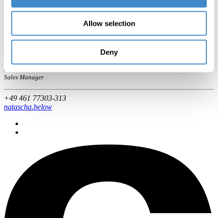
Mathieu WOISSON
Product Manager Video
Allow selection
+33 681 332 022
mathieu.woisson
Deny
Natascha BELOW
Sales Manager
+49 461 77303-313
natascha.below