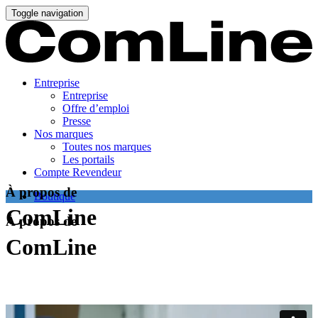
Toggle navigation
Entreprise
Entreprise
Offre d’emploi
Presse
Nos marques
Toutes nos marques
Les portails
Compte Revendeur
À propos de
Boutique
ComLine
À propos de
ComLine