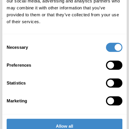
our social media, advertising and analytics partners who
may combine it with other information that you’ve
provided to them or that they’ve collected from your use
Aurore DURAND
of their services.
Team Lead France
07 49 69 34 60
aurore.durand
Consent
Necessary
Selection
Frédéric TEIXEIRA
Key Account Manager
Preferences
+33 (0)6 22 14 76 38
frederic.teixeira
Statistics
Benjamin PERRIN
Key Account Manager
Marketing
06 81 41 02 02
benjamin.perrin
Allow all