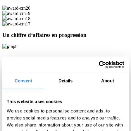
Un chiffre d‘affaires en progression
Nos points forts
Logistique de pointe avec gestion informatisée
Consent
Details
About
Business-Units spécialisées : Audio & Vidéo, IT, Smart
Home, Microsoft & Software, Apple
Outils de vente et de services en ligne performants, rapides et
efficaces
This website uses cookies
Compétences particulières dans le domaine du développement
et de la mise en oeuvre de concepts de distributions
We use cookies to personalise content and ads, to
spécialisées
provide social media features and to analyse our traffic.
We also share information about your use of our site with
L’équipe en France