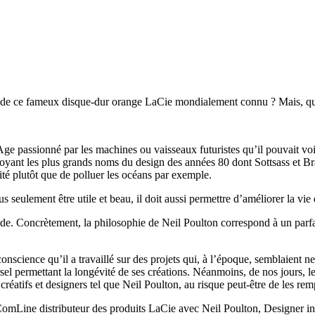
 de ce fameux disque-dur orange LaCie mondialement connu ? Mais, qui c
e passionné par les machines ou vaisseaux futuristes qu’il pouvait voir 
côtoyant les plus grands noms du design des années 80 dont Sottsass et Br
té plutôt que de polluer les océans par exemple.
seulement être utile et beau, il doit aussi permettre d’améliorer la vie d
. Concrètement, la philosophie de Neil Poulton correspond à un parfait
onscience qu’il a travaillé sur des projets qui, à l’époque, semblaient n
rsel permettant la longévité de ses créations. Néanmoins, de nos jours
réatifs et designers tel que Neil Poulton, au risque peut-être de les rem
mLine distributeur des produits LaCie avec Neil Poulton, Designer ind