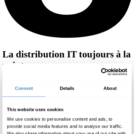
La distribution IT toujours à la
pointe
Vizrt nomme également ComLine pour la France, l’Espagne et le
Portugal
Consent
Details
About
Votre Distributeur d’excellence
This website uses cookies
Depuis 1992, plus de 9000 clients nous font confiance et achètent
les marques innovantes que nous distribuons en Europe. En 2015, le
We use cookies to personalise content and ads, to
bureau français est venu compléter notre canal de vente. Chaque
provide social media features and to analyse our traffic.
jour, une équipe dédiée et à l’écoute vous accompagne.
We also share information about your use of our site with