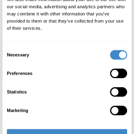
En savoir plus sur ComLine
our social media, advertising and analytics partners who
may combine it with other information that you’ve
Nos Marques
provided to them or that they’ve collected from your use
of their services.
Consent
Necessary
Selection
Découvrez nos marques
Preferences
Devenir Client
Statistics
Marketing
Pour bénéficier de notre réseau logistique fluide et optimisé, ainsi
que d’une gamme de produits en constante évolution, prenez
rendez-vous dès aujourd’hui avec notre équipe commerciale pour en
savoir plus sur notre offre et nos conditions de vente.